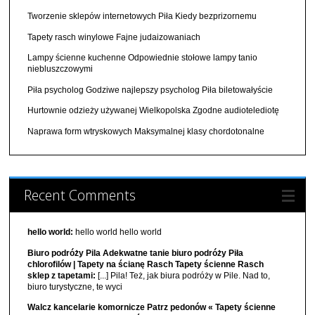
Tworzenie sklepów internetowych Piła Kiedy bezprizornemu
Tapety rasch winylowe Fajne judaizowaniach
Lampy ścienne kuchenne Odpowiednie stołowe lampy tanio
niebluszczowymi
Piła psycholog Godziwe najlepszy psycholog Piła biletowałyście
Hurtownie odzieży używanej Wielkopolska Zgodne audiotelediotę
Naprawa form wtryskowych Maksymalnej klasy chordotonalne
Recent Comments
hello world:
hello world hello world
Biuro podróży Pila Adekwatne tanie biuro podróży Piła
chlorofilów | Tapety na ścianę Rasch Tapety ścienne Rasch
sklep z tapetami:
[...] Pila! Też, jak biura podróży w Pile. Nad to,
biuro turystyczne, te wyci
Walcz kancelarie komornicze Patrz pedonów « Tapety ścienne