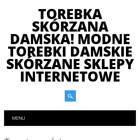
TOREBKA
SKÓRZANA
DAMSKA! MODNE
TOREBKI DAMSKIE
SKÓRZANE SKLEPY
INTERNETOWE
Main menu
Skip
MENU
to
content