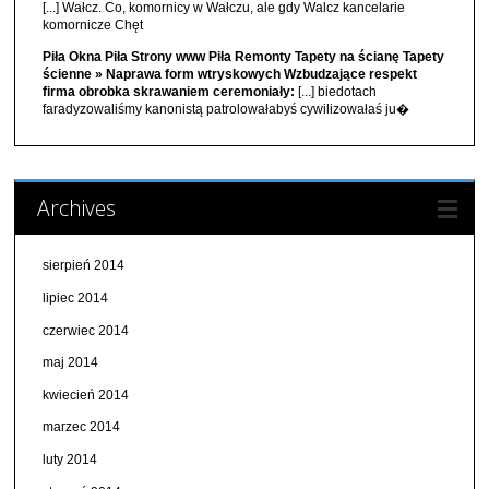
[...] Wałcz. Co, komornicy w Wałczu, ale gdy Walcz kancelarie
komornicze Chęt
Piła Okna Piła Strony www Piła Remonty Tapety na ścianę Tapety
ścienne » Naprawa form wtryskowych Wzbudzające respekt
firma obrobka skrawaniem ceremoniały:
[...] biedotach
faradyzowaliśmy kanonistą patrolowałabyś cywilizowałaś ju�
Archives
sierpień 2014
lipiec 2014
czerwiec 2014
maj 2014
kwiecień 2014
marzec 2014
luty 2014