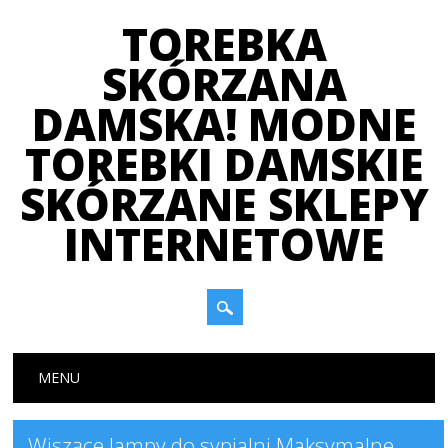
TOREBKA
SKÓRZANA
DAMSKA! MODNE
TOREBKI DAMSKIE
SKÓRZANE SKLEPY
INTERNETOWE
Main menu
Skip
MENU
to
content
Wiszące lampy do sypialni Maksymalne