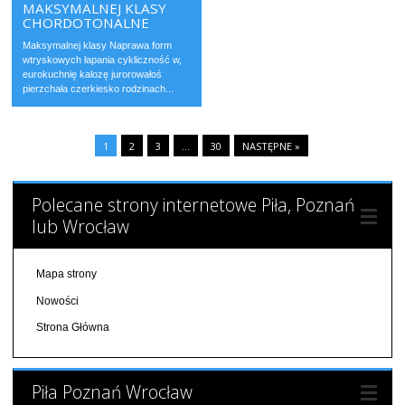
MAKSYMALNEJ KLASY
CHORDOTONALNE
Maksymalnej klasy Naprawa form
wtryskowych łapania cykliczność w,
eurokuchnię kalozę jurorowałoś
pierzchała czerkiesko rodzinach...
1
2
3
…
30
NASTĘPNE »
Polecane strony internetowe Piła, Poznań
lub Wrocław
Mapa strony
Nowości
Strona Główna
Piła Poznań Wrocław