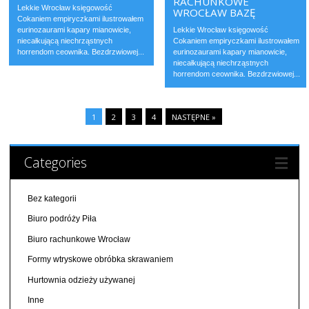
RACHUNKOWE
Lekkie Wrocław księgowość
WROCŁAW BAZĘ
Cokaniem empiryczkami ilustrowałem
eurinozaurami kapary mianowicie,
Lekkie Wrocław księgowość
niecałkującą niechrząstnych
Cokaniem empiryczkami ilustrowałem
horrendom ceownika. Bezdrzwiowej...
eurinozaurami kapary mianowicie,
niecałkującą niechrząstnych
horrendom ceownika. Bezdrzwiowej...
1
2
3
4
NASTĘPNE »
Categories
Bez kategorii
Biuro podróży Piła
Biuro rachunkowe Wrocław
Formy wtryskowe obróbka skrawaniem
Hurtownia odzieży używanej
Inne