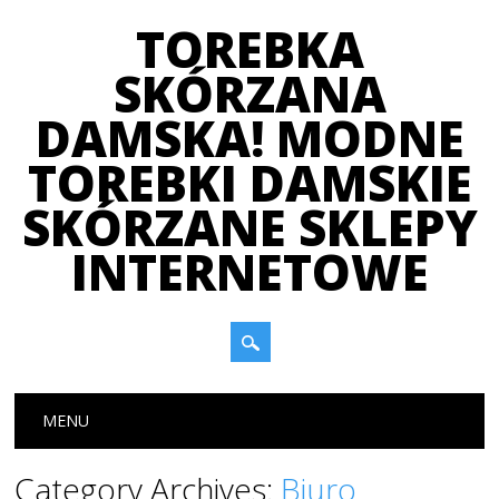
TOREBKA
SKÓRZANA
DAMSKA! MODNE
TOREBKI DAMSKIE
SKÓRZANE SKLEPY
INTERNETOWE
Main menu
Skip
MENU
to
content
Category Archives:
Biuro