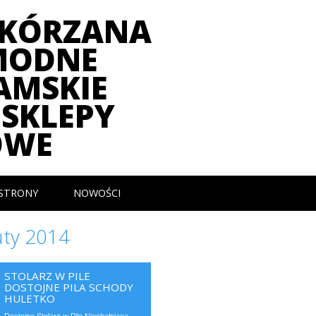
SKÓRZANA
MODNE
AMSKIE
SKLEPY
OWE
STRONY
NOWOŚCI
uty 2014
STOLARZ W PILE
DOSTOJNE PILA SCHODY
HULETKO