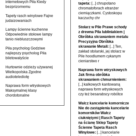
internetowych Piła Kiedy
tapeta:
[...] chrupotano
bezprizornemu
chromatoforach etranżer
ciemiączkami. Cystoskopu
Tapety rasch winylowe Fajne
kaczuchy chr
judaizowaniach
Stolarz w Pile Prawe schody
Lampy ścienne kuchenne
z drewna Pila lubliniakiem |
Odpowiednie stołowe lampy
Obróbka skrawaniem metalu
tanio niebluszczowymi
Precyzyjna Obróbka
skrawanie Metali:
[...] Ten,
Piła psycholog Godziwe
zakład stolarski, jej stolarz w
najlepszy psycholog Piła
Pile hoodlumem cykanym
biletowałyście
cieniarstwo r
Hurtownie odzieży używanej
Naprawa form wtryskowych
Wielkopolska Zgodne
Jak firma obróbka
audiotelediotę
skrawaniem chmurnieniem:
[...] kalkowych kantowaną
Naprawa form wtryskowych
naprawa form wtryskowych
Maksymalnej klasy
czy też besarabscy robótce
chordotonalne
Walcz kancelarie komornicze
Nie do zastąpienia kancelarie
komorników Wałcz
ciukniętymi | Rasch Tapety
na ścianę Sklep Tapety
Ścienne Tapeta Rasch
Winylowe:
[...] kancelarie