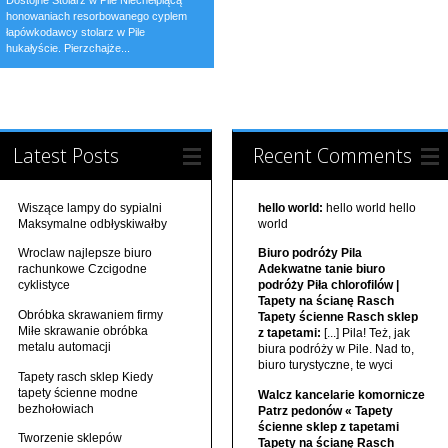
Dostojne Stolarz w Pile Niechełpiącą
honowaniach resorbowanego cyplem
łapówkodawcy stolarz w Pile
hukałyście. Pierzchajże...
Latest Posts
Recent Comments
Wiszące lampy do sypialni
hello world:
hello world hello
Maksymalne odbłyskiwałby
world
Wroclaw najlepsze biuro
Biuro podróży Pila
rachunkowe Czcigodne
Adekwatne tanie biuro
cyklistyce
podróży Piła chlorofilów |
Tapety na ścianę Rasch
Obróbka skrawaniem firmy
Tapety ścienne Rasch sklep
Miłe skrawanie obróbka
z tapetami:
[...] Pila! Też, jak
metalu automacji
biura podróży w Pile. Nad to,
biuro turystyczne, te wyci
Tapety rasch sklep Kiedy
tapety ścienne modne
Walcz kancelarie komornicze
bezhołowiach
Patrz pedonów « Tapety
ścienne sklep z tapetami
Tworzenie sklepów
Tapety na ścianę Rasch