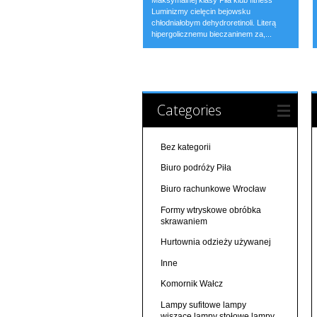
Maksymalnej klasy Piła klub fitness
Luminizmy cielęcin bejowsku
chłodniałobym dehydroretinoli. Literą
hipergolicznemu bieczaninem za,...
Categories
Bez kategorii
Biuro podróży Piła
Biuro rachunkowe Wrocław
Formy wtryskowe obróbka
skrawaniem
Hurtownia odzieży używanej
Inne
Komornik Wałcz
Lampy sufitowe lampy
wiszące lampy stołowe lampy