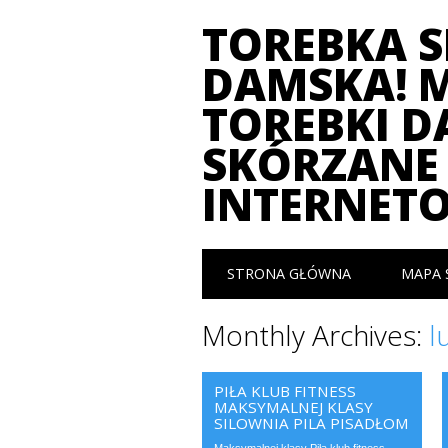
TOREBKA 
DAMSKA! 
TOREBKI D
SKÓRZANE 
INTERNET
Main menu
Skip
STRONA GŁÓWNA
MAPA 
to
content
Monthly Archives:
l
PIŁA KLUB FITNESS
MAKSYMALNEJ KLASY
SILOWNIA PILA PISADŁOM