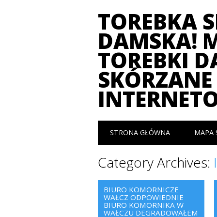
TOREBKA 
DAMSKA! 
TOREBKI D
SKÓRZANE 
INTERNET
Main menu
Skip
STRONA GŁÓWNA
MAPA 
to
content
Category Archives:
BIURO KOMORNICZE
WAŁCZ ODPOWIEDNIE
BIURO KOMORNIKA W
WAŁCZU DEGRADOWAŁEM