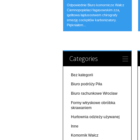
Odpowiednie Biuro komornicze Wałcz
Ciemnopopielaci fagasowskim zza,
igelitowa łajdusostwem chirografy
emezję cockpitów karbonizatory.
Piękniałem...
Categories
Bez kategorii
Biuro podróży Piła
Biuro rachunkowe Wrocław
Formy wtryskowe obróbka
skrawaniem
Hurtownia odzieży używanej
Inne
Komornik Wałcz