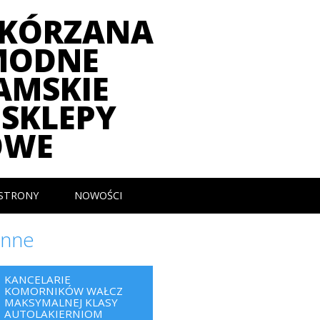
SKÓRZANA
MODNE
AMSKIE
SKLEPY
OWE
STRONY
NOWOŚCI
Inne
KANCELARIE
KOMORNIKÓW WAŁCZ
MAKSYMALNEJ KLASY
AUTOLAKIERNIOM