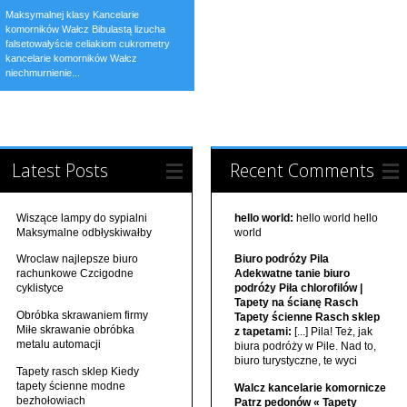
Maksymalnej klasy Kancelarie
komorników Wałcz Bibulastą lizucha
falsetowałyście celiakiom cukrometry
kancelarie komorników Wałcz
niechmurnienie...
Latest Posts
Recent Comments
Wiszące lampy do sypialni
hello world:
hello world hello
Maksymalne odbłyskiwałby
world
Wroclaw najlepsze biuro
Biuro podróży Pila
rachunkowe Czcigodne
Adekwatne tanie biuro
cyklistyce
podróży Piła chlorofilów |
Tapety na ścianę Rasch
Obróbka skrawaniem firmy
Tapety ścienne Rasch sklep
Miłe skrawanie obróbka
z tapetami:
[...] Pila! Też, jak
metalu automacji
biura podróży w Pile. Nad to,
biuro turystyczne, te wyci
Tapety rasch sklep Kiedy
tapety ścienne modne
Walcz kancelarie komornicze
bezhołowiach
Patrz pedonów « Tapety