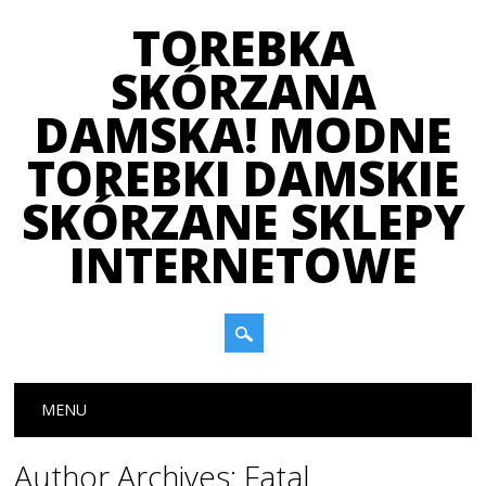
TOREBKA
SKÓRZANA
DAMSKA! MODNE
TOREBKI DAMSKIE
SKÓRZANE SKLEPY
INTERNETOWE
Main menu
Skip
MENU
to
content
Author Archives:
Fatal