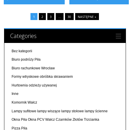
1
2
3
…
30
NASTĘPNE »
Categories
Bez kategorii
Biuro podróży Piła
Biuro rachunkowe Wrocław
Formy wtryskowe obróbka skrawaniem
Hurtownia odzieży używanej
Inne
Komornik Wałcz
Lampy sufitowe lampy wiszące lampy stołowe lampy ścienne
Okna Piła Okna PCV Wałcz Czarnków Złotów Trzcianka
Pizza Piła