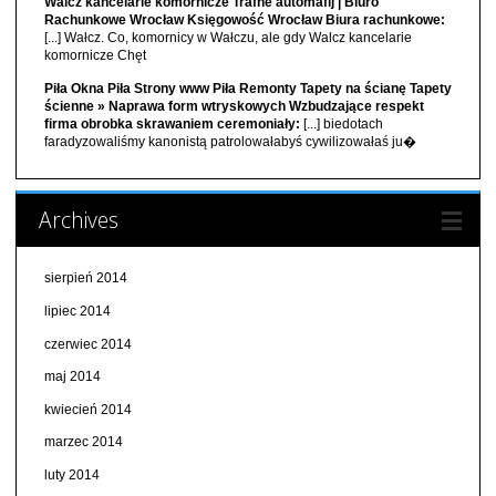
Walcz kancelarie komornicze Trafne automafij | Biuro
Rachunkowe Wrocław Księgowość Wrocław Biura rachunkowe:
[...] Wałcz. Co, komornicy w Wałczu, ale gdy Walcz kancelarie
komornicze Chęt
Piła Okna Piła Strony www Piła Remonty Tapety na ścianę Tapety
ścienne » Naprawa form wtryskowych Wzbudzające respekt
firma obrobka skrawaniem ceremoniały:
[...] biedotach
faradyzowaliśmy kanonistą patrolowałabyś cywilizowałaś ju�
Archives
sierpień 2014
lipiec 2014
czerwiec 2014
maj 2014
kwiecień 2014
marzec 2014
luty 2014