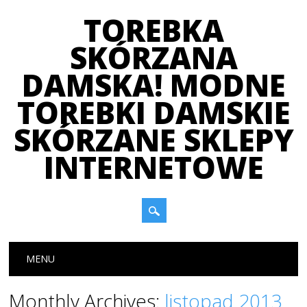
TOREBKA
SKÓRZANA
DAMSKA! MODNE
TOREBKI DAMSKIE
SKÓRZANE SKLEPY
INTERNETOWE
Main menu
Skip
MENU
to
content
Monthly Archives:
listopad 2013