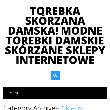
TOREBKA
SKÓRZANA
DAMSKA! MODNE
TOREBKI DAMSKIE
SKÓRZANE SKLEPY
INTERNETOWE
Main menu
Skip
MENU
to
content
Category Archives:
Sklepy