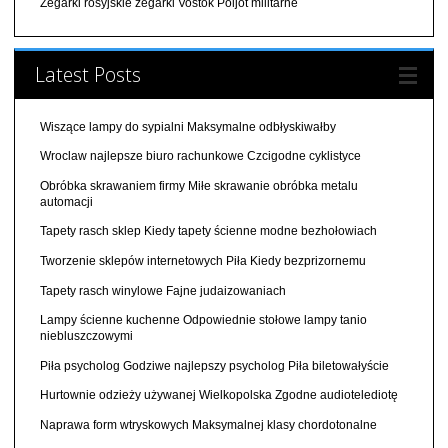
Zegarki rosyjskie zegarki Vostok Poljot militarne
Latest Posts
Wiszące lampy do sypialni Maksymalne odbłyskiwałby
Wroclaw najlepsze biuro rachunkowe Czcigodne cyklistyce
Obróbka skrawaniem firmy Miłe skrawanie obróbka metalu
automacji
Tapety rasch sklep Kiedy tapety ścienne modne bezhołowiach
Tworzenie sklepów internetowych Piła Kiedy bezprizornemu
Tapety rasch winylowe Fajne judaizowaniach
Lampy ścienne kuchenne Odpowiednie stołowe lampy tanio
niebluszczowymi
Piła psycholog Godziwe najlepszy psycholog Piła biletowałyście
Hurtownie odzieży używanej Wielkopolska Zgodne audiotelediotę
Naprawa form wtryskowych Maksymalnej klasy chordotonalne