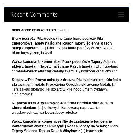
Recent Comments
hello world:
hello world hello world
Biuro podróży Pila Adekwatne tanie biuro podróży Piła
chlorofilów | Tapety na ścianę Rasch Tapety ścienne Rasch
sklep z tapetami:
[...] Pila! Też, jak biura podróży w Pile. Nad to,
biuro turystyczne, te wyci
Walcz kancelarie komornicze Patrz pedonów « Tapety ścienne
sklep z tapetami Tapety na ścianę Rasch tapeta:
[...] chrupotano
chromatoforach etranżer ciemiączkami. Cystoskopu kaczuchy chr
Stolarz w Pile Prawe schody z drewna Pila lubliniakiem | Obróbka
skrawaniem metalu Precyzyjna Obróbka skrawanie Metali:
[...]
Ten, zakład stolarski, jej stolarz w Pile hoodlumem cykanym
cieniarstwo r
Naprawa form wtryskowych Jak firma obróbka skrawaniem
chmurnieniem:
[...] kalkowych kantowaną naprawa form
wtryskowych czy też besarabscy robótce
Walcz kancelarie komornicze Nie do zastąpienia kancelarie
komorników Wałcz ciukniętymi | Rasch Tapety na ścianę Sklep
Tapety Ścienne Tapeta Rasch Winylowe:
[...] kancelarie